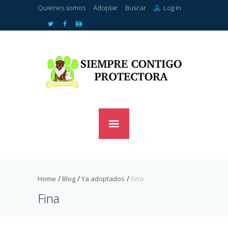
Quienes somos
Adoptar
Buscar
Log in
Home
Blog
Ya adoptados
Fina
Fina