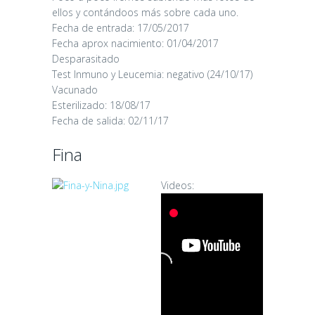
ellos y contándoos más sobre cada uno.
Fecha de entrada: 17/05/2017
Fecha aprox nacimiento: 01/04/2017
Desparasitado
Test Inmuno y Leucemia: negativo (24/10/17)
Vacunado
Esterilizado: 18/08/17
Fecha de salida: 02/11/17
Fina
Videos: