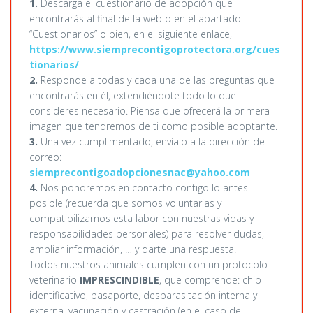
1.
Descarga el cuestionario de adopción que
encontrarás al final de la web o en el apartado
“Cuestionarios” o bien, en el siguiente enlace,
https://www.siemprecontigoprotectora.org/cues
tionarios/
2.
Responde a todas y cada una de las preguntas que
encontrarás en él, extendiéndote todo lo que
consideres necesario. Piensa que ofrecerá la primera
imagen que tendremos de ti como posible adoptante.
3.
Una vez cumplimentado, envíalo a la dirección de
correo:
siemprecontigoadopcionesnac@yahoo.com
4.
Nos pondremos en contacto contigo lo antes
posible (recuerda que somos voluntarias y
compatibilizamos esta labor con nuestras vidas y
responsabilidades personales) para resolver dudas,
ampliar información, … y darte una respuesta.
Todos nuestros animales cumplen con un protocolo
veterinario
IMPRESCINDIBLE
, que comprende: chip
identificativo, pasaporte, desparasitación interna y
externa, vacunación y castración (en el caso de