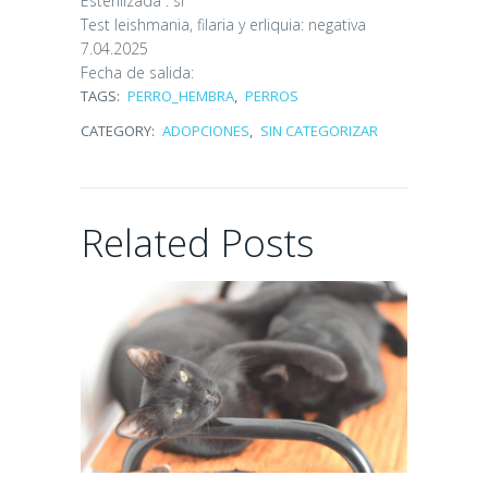
Esterilizada : si
Test leishmania, filaria y erliquia: negativa
7 days ago
7.04.2025
Fecha de salida:
TAGS:
PERRO_HEMBRA
,
PERROS
CATEGORY:
ADOPCIONES
,
SIN CATEGORIZAR
MATEO
Related Posts
11 days ago