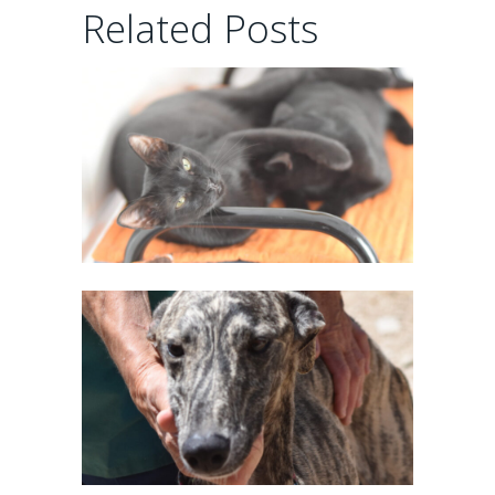
MATEO
Related Posts
10 days ago