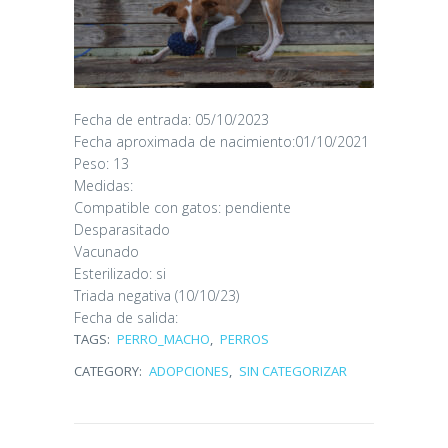
Fecha de entrada: 05/10/2023
Fecha aproximada de nacimiento:01/10/2021
Peso: 13
Medidas:
Compatible con gatos: pendiente
Desparasitado
Mikasa y Sorbas
Vacunado
Esterilizado: si
6 days ago
Triada negativa (10/10/23)
Fecha de salida:
TAGS:
PERRO_MACHO
,
PERROS
CATEGORY:
ADOPCIONES
,
SIN CATEGORIZAR