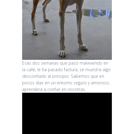
Esas dos semanas que pasó malviviendo en
la calle, le ha pasado factura, se muestra algo
desconfiado al principio. Sabemos que en
pocos días en un entorno seguro y amoroso,
aprenderá a confiar en nosotras.