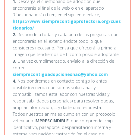
1.
Descarga el cuestionario de adopción que
encontrarás al final de la web o en el apartado
“Cuestionarios” o bien, en el siguiente enlace,
https://www.siemprecontigoprotectora.org/cues
tionarios/
2.
Responde a todas y cada una de las preguntas que
encontrarás en él, extendiéndote todo lo que
consideres necesario. Piensa que ofrecerá la primera
imagen que tendremos de ti como posible adoptante.
3.
Una vez cumplimentado, envíalo a la dirección de
correo:
siemprecontigoadopcionesnac@yahoo.com
4.
Nos pondremos en contacto contigo lo antes
posible (recuerda que somos voluntarias y
compatibilizamos esta labor con nuestras vidas y
responsabilidades personales) para resolver dudas,
ampliar información, … y darte una respuesta.
Todos nuestros animales cumplen con un protocolo
veterinario
IMPRESCINDIBLE
, que comprende: chip
identificativo, pasaporte, desparasitación interna y
externa, vacunación y castración (en el caso de