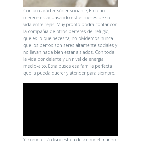
Con un carácter súper sociable, Etna no
merece estar pasando estos meses de su
vida entre rejas. Muy pronto podrá contar con
la compañía de otros perretes del refugio,
que es lo que necesita, no olvidemos nunca
que los perros son seres altamente sociales y
no llevan nada bien estar aislados. Con toda
la vida por delante y un nivel de energía
medio-alto, Etna busca esa familia perfecta
que la pueda querer y atender para siempre.
Y, como está dispuesta a descubrir el mundo