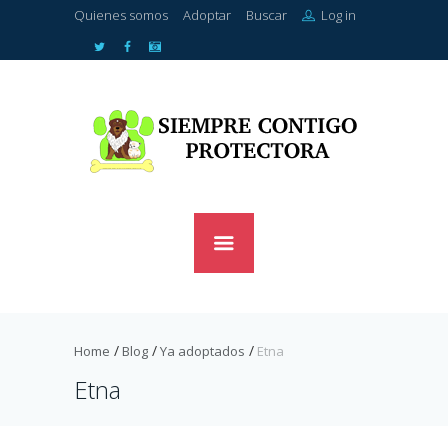
Quienes somos
Adoptar
Buscar
Log in
Home
Blog
Ya adoptados
Etna
Etna