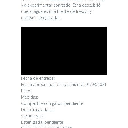
y a experimentar con todo, Etna descubrió
que el agua es una fuente de frescor y
diversión aseguradas
Fecha de entrada:
CANDY
Fecha aproximada de nacimiento: 01/03/2021
Peso:
Medidas:
16/06/2026
Compatible con gatos: pendiente
Desparasitada: si
Vacunada: si
Esterilizada: pendiente