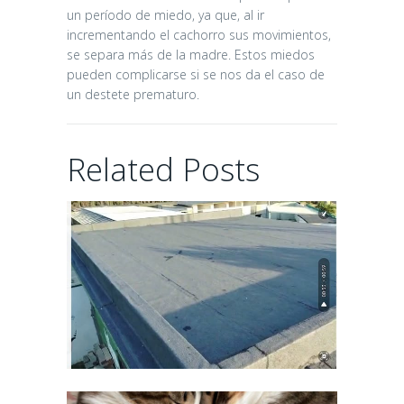
LAS
un período de miedo, ya que, al ir
INSTALACIONES
incrementando el cachorro sus movimientos,
se separa más de la madre. Estos miedos
24 days ago
pueden complicarse si se nos da el caso de
un destete prematuro.
ALOIA Y
Related Posts
ANDURIÑA..
ADOPCIONES
MARAVILLOSAS
24 days ago