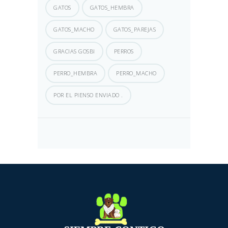
GATOS
GATOS_HEMBRA
GATOS_MACHO
GATOS_PAREJAS
GRACIAS GOSBI
PERROS
PERRO_HEMBRA
PERRO_MACHO
POR EL PIENSO ENVIADO .