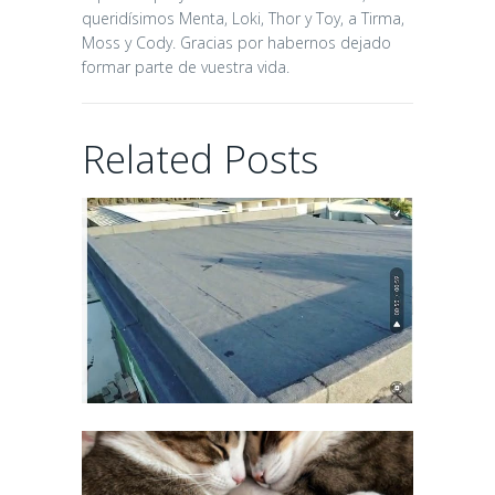
queridísimos Menta, Loki, Thor y Toy, a Tirma,
26 days ago
Moss y Cody. Gracias por habernos dejado
formar parte de vuestra vida.
ALOIA Y
Related Posts
ANDURIÑA..
ADOPCIONES
MARAVILLOSAS
26 days ago