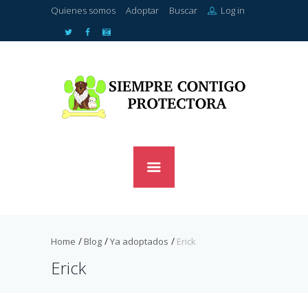
Quienes somos
Adoptar
Buscar
Log in
Home
Blog
Ya adoptados
Erick
Erick