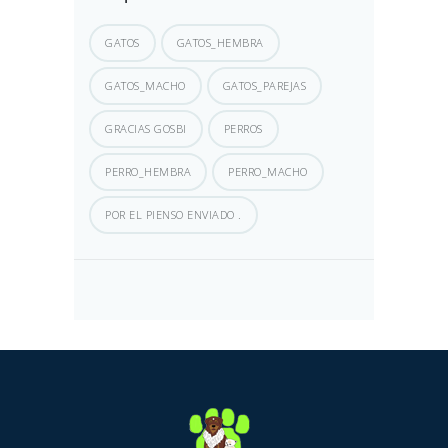
GATOS
GATOS_HEMBRA
GATOS_MACHO
GATOS_PAREJAS
GRACIAS GOSBI
PERROS
PERRO_HEMBRA
PERRO_MACHO
POR EL PIENSO ENVIADO .