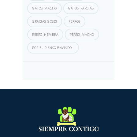
GATOS_MACHO
GATOS_PAREJAS
GRACIAS GOSBI
PERROS
PERRO_HEMBRA
PERRO_MACHO
POR EL PIENSO ENVIADO .