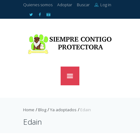
Quienes somos
Adoptar
Buscar
Log in
Home
Blog
Ya adoptados
Edain
Edain