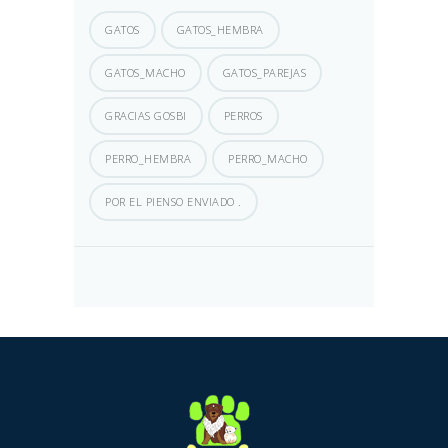
GATOS
GATOS_HEMBRA
GATOS_MACHO
GATOS_PAREJAS
GRACIAS GOSBI
PERROS
PERRO_HEMBRA
PERRO_MACHO
POR EL PIENSO ENVIADO .