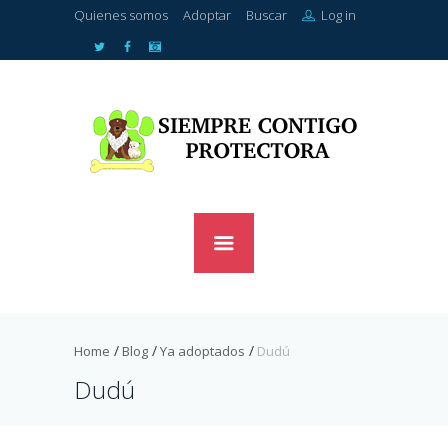
Quienes somos
Adoptar
Buscar
Log in
Home
Blog
Ya adoptados
Dudú
Dudú