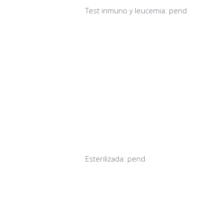
Test inmuno y leucemia: pend
Esterilizada: pend