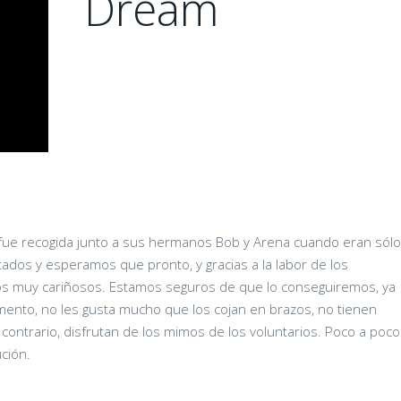
Dream
fue recogida junto a sus hermanos Bob y Arena cuando eran sólo
dos y esperamos que pronto, y gracias a la labor de los
itos muy cariñosos. Estamos seguros de que lo conseguiremos, ya
ento, no les gusta mucho que los cojan en brazos, no tienen
 contrario, disfrutan de los mimos de los voluntarios. Poco a poco
ción.