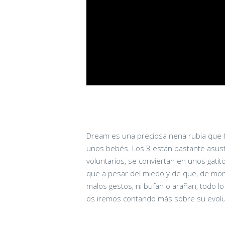
Dream es una preciosa nena rubia que 
unos bebés. Los 3 están bastante asusta
voluntarios, se conviertan en unos gat
que a pesar del miedo y de que, de mom
malos gestos, ni bufan o arañan, todo lo
os iremos contando más sobre su evolu