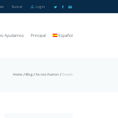
tar
Buscar
Log in
o Ayudarnos
Principal
Español
Home
Blog
Se nos Fueron
Dream