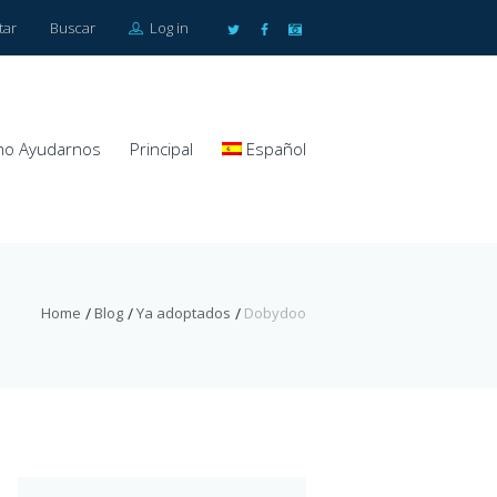
tar
Buscar
Log in
o Ayudarnos
Principal
Español
Home
Blog
Ya adoptados
Dobydoo