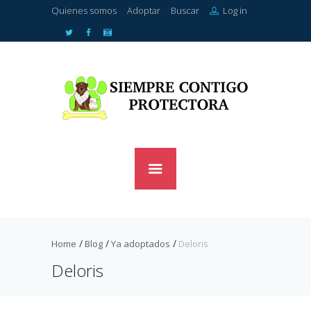
Quienes somos
Adoptar
Buscar
Log in
Home
Blog
Ya adoptados
Deloris
Deloris