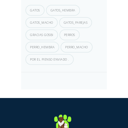
GATOS
GATOS_HEMBRA
GATOS_MACHO
GATOS_PAREJAS
GRACIAS GOSBI
PERROS
PERRO_HEMBRA
PERRO_MACHO
POR EL PIENSO ENVIADO .