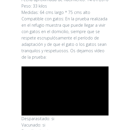
Peso: 33 kilos
Medidas: 64 cms largo * 75 cms alto
Compatible con gatos: En la prueba realizada
en el refugio muestra que puede llegar a vivir
con gatos en el domicilio, siempre que se
respete escrupulósamente el período de
adaptación y de que el gato o los gatos sean
tranquilos y respetuosos. Os dejamos vídeo
de la prueba:
Desparasitado: si
Vacunado: si