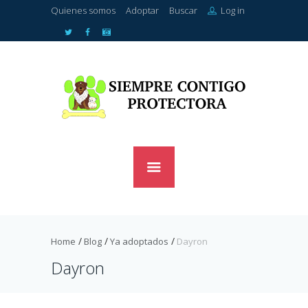
Quienes somos
Adoptar
Buscar
Log in
Home
Blog
Ya adoptados
Dayron
Dayron