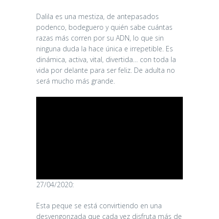
Dalila es una mestiza, de antepasados
podenco, bodeguero y quién sabe cuántas
razas más corren por su ADN, lo que sin
ninguna duda la hace única e irrepetible. Es
dinámica, activa, vital, divertida… con toda la
vida por delante para ser feliz. De adulta no
será mucho más grande.
27/04/2020:
Esta peque se está convirtiendo en una
desvengonzada que cada vez disfruta más de