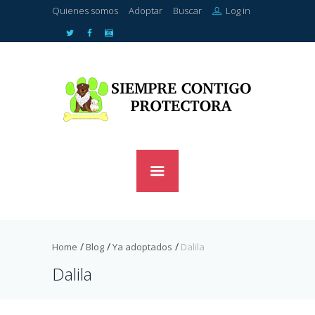
Quienes somos
Adoptar
Buscar
Log in
Home
Blog
Ya adoptados
Dalila
Dalila