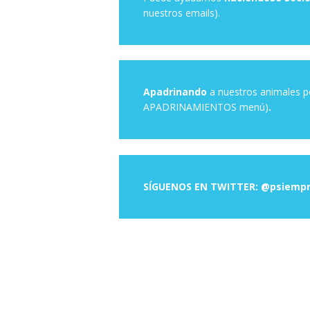
nuestros emails).
Apadrinando
a nuestros animales po
APADRINAMIENTOS menú)
.
SÍGUENOS EN TWITTER: @psiempr