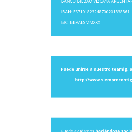
BANCO BILBAO VIZCAYA ARGENTAR
IBAN: ES7101823248700201538561
BIC: BBVAESMMXXX
Puede unirse a nuestro teamig, 
http://www.siemprecontigopr
Puede ayudarnos
haciéndose soci