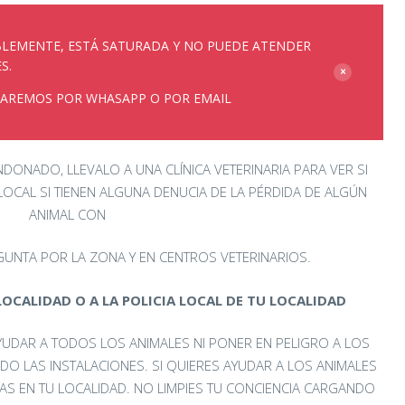
LEMENTE, ESTÁ SATURADA Y NO PUEDE ATENDER
S.
AREMOS POR WHASAPP O POR EMAIL
ONADO, LLEVALO A UNA CLÍNICA VETERINARIA PARA VER SI
 LOCAL SI TIENEN ALGUNA DENUCIA DE LA PÉRDIDA DE ALGÚN
ANIMAL CON
GUNTA POR LA ZONA Y EN CENTROS VETERINARIOS.
OCALIDAD O A LA POLICIA LOCAL DE TU LOCALIDAD
DAR A TODOS LOS ANIMALES NI PONER EN PELIGRO A LOS
DO LAS INSTALACIONES. SI QUIERES AYUDAR A LOS ANIMALES
S EN TU LOCALIDAD. NO LIMPIES TU CONCIENCIA CARGANDO