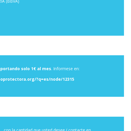
IA (BBVA)
aportando solo 1€ al mes
. Informese en:
otectora.org/?q=es/node/12315
o
, con la cantidad que usted desee ( contacte en