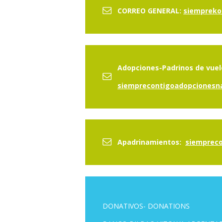
CORREO GENERAL:
siempreko
Adopciones-Padrinos de vuelo
siemprecontigoadopciones
Apadrinamientos:
siemprec
DONATIVOS- DONATIONS