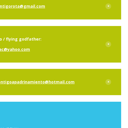
ntigorota@gmail.com
 / flying godfather:
nac@yahoo.com
ontigoapadrinamiento@hotmail.com