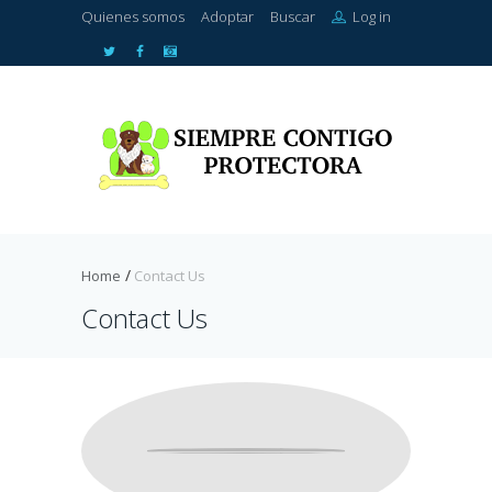
Quienes somos
Adoptar
Buscar
Log in
Home
Contact Us
Contact Us
info@yoursitename.com
www.yoursite.com