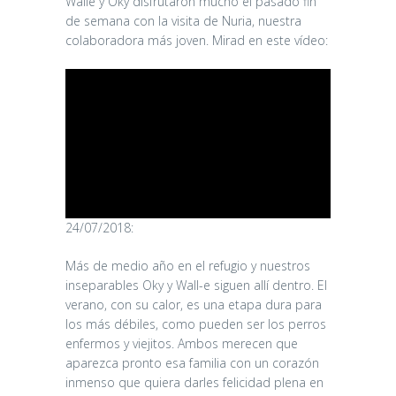
Walle y Oky disfrutaron mucho el pasado fin
de semana con la visita de Nuria, nuestra
colaboradora más joven. Mirad en este vídeo:
24/07/2018:
Más de medio año en el refugio y nuestros
inseparables Oky y Wall-e siguen allí dentro. El
verano, con su calor, es una etapa dura para
los más débiles, como pueden ser los perros
enfermos y viejitos. Ambos merecen que
aparezca pronto esa familia con un corazón
inmenso que quiera darles felicidad plena en