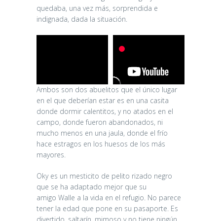
quedaba, una vez más, sorprendida e
indignada, dada la situación.
Ambos son dos abuelitos que el único lugar
en el que deberían estar es en una casita
donde dormir calentitos, y no atados en el
campo, donde fueron abandonados, ni
mucho menos en una jaula, donde el frío
hace estragos en los huesos de los más
mayores.
Oky es un mesticito de pelito rizado negro
que se ha adaptado mejor que su
amigo Walle a la vida en el refugio. No parece
tener la edad que pone en su pasaporte. Es
divertido, saltarín, mimoso y no tiene ningún