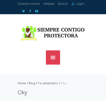
Quienes somos
Adoptar
Buscar
Log in
Home
Blog
Ya adoptados
Oky
Oky