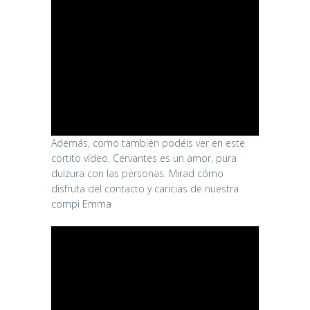
Además, como también podéis ver en este
cortito vídeo, Cervantes es un amor, pura
dulzura con las personas. Mirad cómo
disfruta del contacto y caricias de nuestra
compi Emma