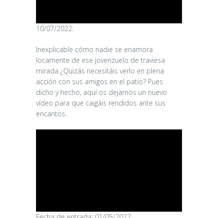
10/07/2022:
Inexplicable cómo nadie se enamora
locamente de ese jovenzuelo de traviesa
mirada ¿Quizás necesitáis verlo en plena
acción con sus amigos en el patio? Pues
dicho y hecho, aquí os dejamos un nuevo
vídeo para que caigáis rendidos ante sus
encantos.
Fecha de entrada: 01/05/2022