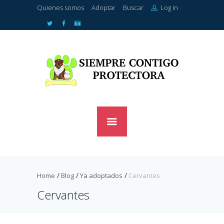
Quienes somos
Adoptar
Buscar
Log in
Home
Blog
Ya adoptados
Cervantes
Cervantes