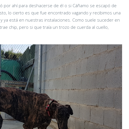
tó por ahí para deshacerse de él o si Cáñamo se escapó de
sto, lo cierto es que fue encontrado vagando y recibimos una
o y ya está en nuestras instalaciones. Como suele suceder en
rae chip, pero si que traía un trozo de cuerda al cuello,