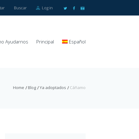
tar
Buscar
Log in
o Ayudarnos
Principal
Español
Home
Blog
Ya adoptados
Cáñamo