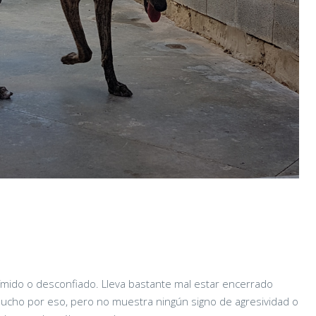
tímido o desconfiado. Lleva bastante mal estar encerrado
 mucho por eso, pero no muestra ningún signo de agresividad o