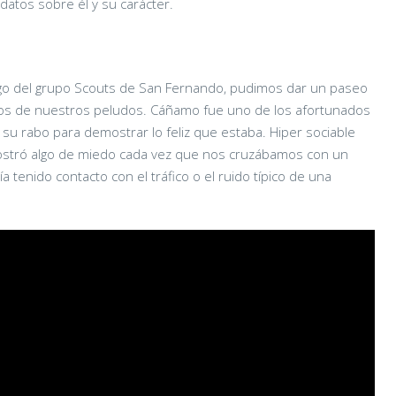
tos sobre él y su carácter.
ngo del grupo Scouts de San Fernando, pudimos dar un paseo
unos de nuestros peludos. Cáñamo fue uno de los afortunados
 su rabo para demostrar lo feliz que estaba. Hiper sociable
mostró algo de miedo cada vez que nos cruzábamos con un
tenido contacto con el tráfico o el ruido típico de una