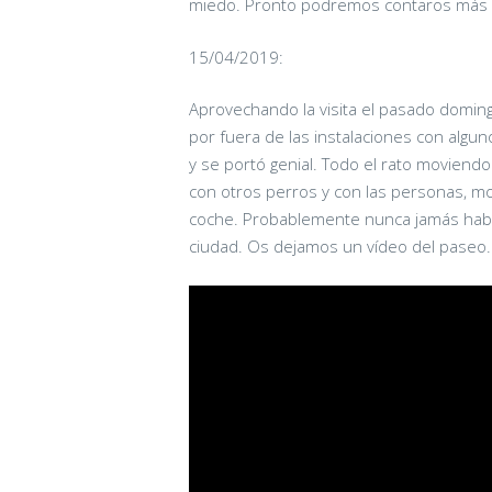
miedo. Pronto podremos contaros más da
15/04/2019:
Aprovechando la visita el pasado domi
por fuera de las instalaciones con alg
y se portó genial. Todo el rato moviendo
con otros perros y con las personas, 
coche. Probablemente nunca jamás había 
ciudad. Os dejamos un vídeo del paseo.