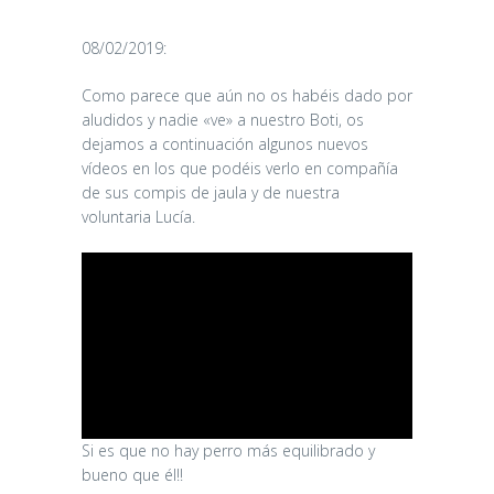
08/02/2019:
Como parece que aún no os habéis dado por
aludidos y nadie «ve» a nuestro Boti, os
dejamos a continuación algunos nuevos
vídeos en los que podéis verlo en compañía
de sus compis de jaula y de nuestra
voluntaria Lucía.
Si es que no hay perro más equilibrado y
bueno que él!!