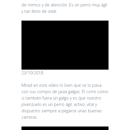
de mimos y de atención. Es un perro muy ágil
y tan lleno de vida!
23/10/2018:
Mirad en este vídeo lo bien que se lo pasa
con sus compis de jaula galgas. Él corre como
si también fuera un galgo y es que nuestro
jovenzuelo es un perro ágil, activo, vital y
dispuesto siempre a pegarse unas buenas
carreras.