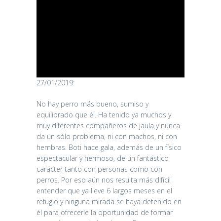
27/01/2019:
No hay perro más bueno, sumiso y
equilibrado que él. Ha tenido ya muchos y
muy diferentes compañeros de jaula y nunca
da un sólo problema, ni con machos, ni con
hembras. Boti hace gala, además de un físico
espectacular y hermoso, de un fantástico
carácter tanto con personas como con
perros. Por eso aún nos resulta más difícil
entender que ya lleve 6 largos meses en el
refugio y ninguna mirada se haya detenido en
él para ofrecerle la oportunidad de formar