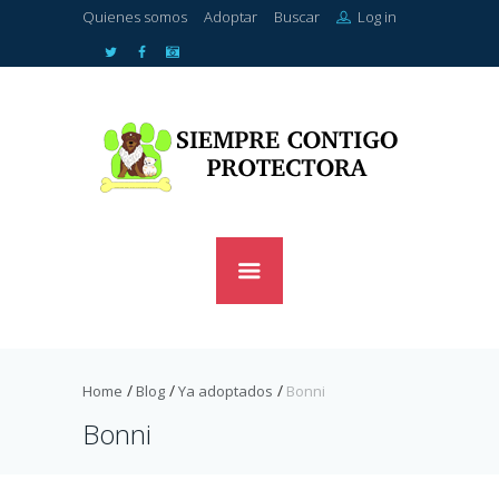
Quienes somos
Adoptar
Buscar
Log in
Home
Blog
Ya adoptados
Bonni
Bonni