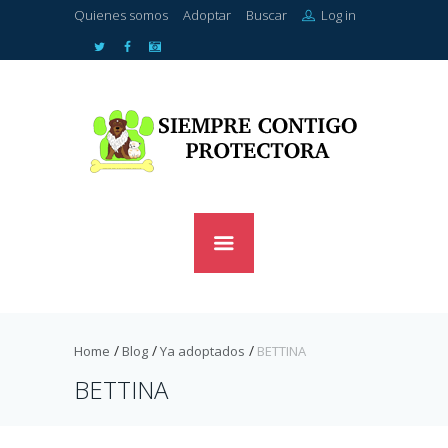
Quienes somos
Adoptar
Buscar
Log in
Home
Blog
Ya adoptados
BETTINA
BETTINA