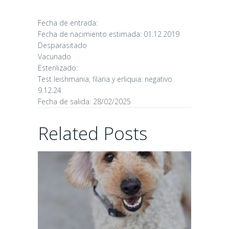
CANDY
Fecha de entrada:
Fecha de nacimiento estimada: 01.12.2019
16/06/2026
Desparasitado
Vacunado
Esterilizado:
Test leishmania, filaria y erliquia: negativo
9.12.24
Fecha de salida: 28/02/2025
CHAIRMAN
Related Posts
02/06/2026