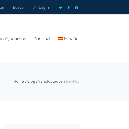
tar
Buscar
Log in
o Ayudarnos
Principal
Español
Home
Blog
Ya adoptados
Bentley