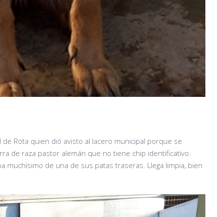
al de Rota quien dió avisto al lacero municipal porque se
ra de raza pastor alemán que no tiene chip identificativo.
ba muchísimo de una de sus patas traseras. Llega limpia, bien