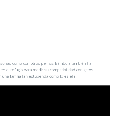
ersonas como con otros perros, Bámbola también ha
en el refugio para medir su compatibilidad con gatos.
na familia tan estupenda como lo es ella.