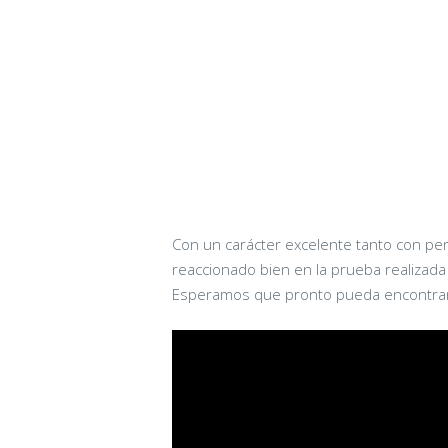
Con un carácter excelente tanto con p
reaccionado bien en la prueba realizada 
Esperamos que pronto pueda encontrar u