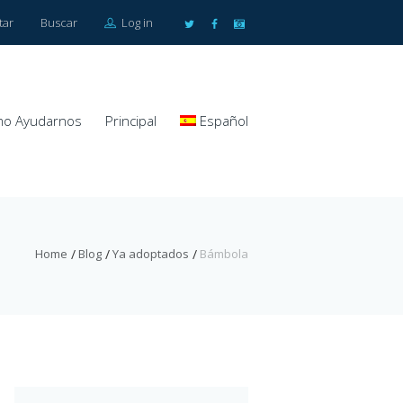
tar
Buscar
Log in
o Ayudarnos
Principal
Español
Home
Blog
Ya adoptados
Bámbola