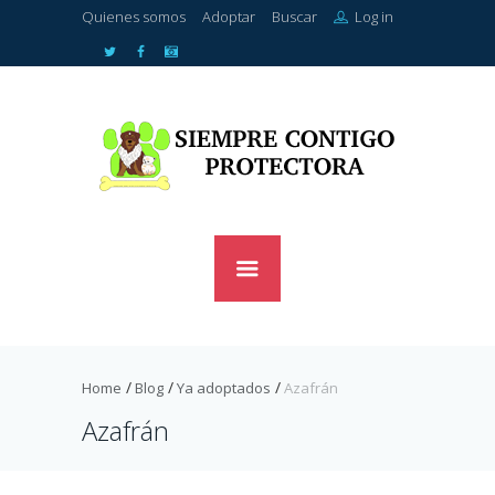
Quienes somos
Adoptar
Buscar
Log in
Home
Blog
Ya adoptados
Azafrán
Azafrán