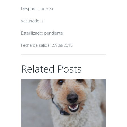
CANDY
Desparasitado: si
16/06/2026
Vacunado: si
Esterilizado: pendiente
Fecha de salida: 27/08/2018
CHAIRMAN
Related Posts
02/06/2026