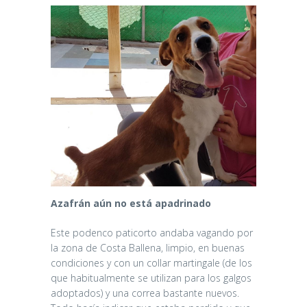
Azafrán aún no está apadrinado
Este podenco paticorto andaba vagando por
la zona de Costa Ballena, limpio, en buenas
condiciones y con un collar martingale (de los
que habitualmente se utilizan para los galgos
adoptados) y una correa bastante nuevos.