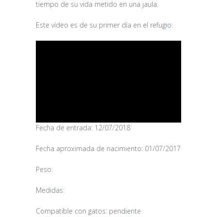
tiempo de su vida metido en una jaula.
Este vídeo es de su primer día en el refugio:
Fecha de entrada: 12/07/2018
Fecha aproximada de nacimiento: 01/07/2017
Peso:
Medidas:
Compatible con gatos: pendiente