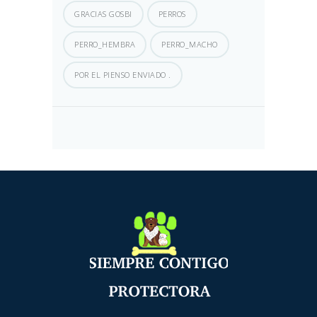
GRACIAS GOSBI
PERROS
PERRO_HEMBRA
PERRO_MACHO
POR EL PIENSO ENVIADO .