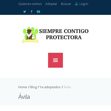
Quienes somos
Adoptar
Buscar
Log in
Home
Blog
Ya adoptados
Ávila
Ávila