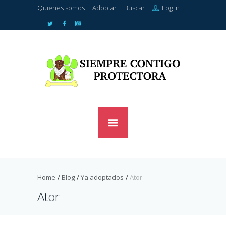
Quienes somos
Adoptar
Buscar
Log in
Home
Blog
Ya adoptados
Ator
Ator