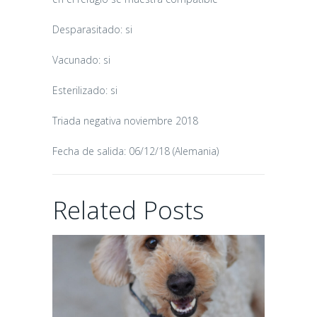
Desparasitado: si
CANDY
Vacunado: si
16/06/2026
Esterilizado: si
Triada negativa noviembre 2018
Fecha de salida: 06/12/18 (Alemania)
CHAIRMAN
Related Posts
02/06/2026