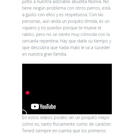
junto a nuestra adorable abuelita Nonna. No
tiene ningún problema con otros perros, está
a gusto con ellos y es respetuosa. Con las
personas, aún anda un poquito tímida, es un
«quiero y no puedo» porque te mueve el
rabito, pero no se siente muy cómoda con la
cercanía repentina. Hay que darle su tiempo y
que descubra que nada malo le va a suceder
en nuestra gran familia.
En estos vídeos podéis ver un poquito mejor
cómo es, tanto físicamente como de carácter.
Tened siempre en cuenta que los primeros