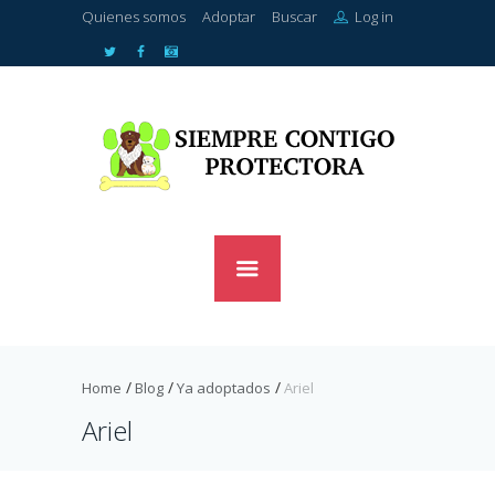
Quienes somos
Adoptar
Buscar
Log in
Home
Blog
Ya adoptados
Ariel
Ariel