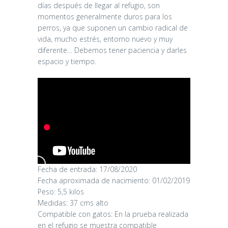
días después de llegar al refugio, son
momentos generalmente duros para los
perros, ya que suponen un cambio radical de
vida, mucho estrés, entorno nuevo y muy
diferente… Debemos tener paciencia y darles
espacio y tiempo.
Fecha de entrada: 17/08/2020
Fecha aproximada de nacimiento: 01/02/2019
Peso: 5,5 kilos
Medidas: 37 cms alto
Compatible con gatos: En la prueba realizada
en el refugio se muestra compatible