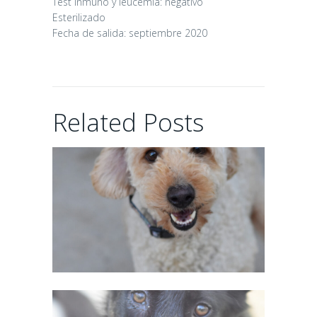
Test inmuno y leucemia: negativo
Esterilizado
Fecha de salida: septiembre 2020
CHAIRMAN
Related Posts
02/06/2026