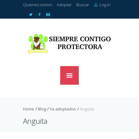
Quienes somos
Adoptar
Buscar
Log in
Home
Blog
Ya adoptados
Anguita
Anguita