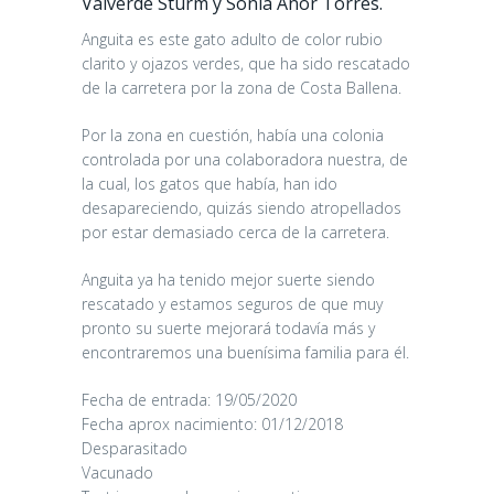
Valverde Sturm y Sonia Añor Torres.
Anguita es este gato adulto de color rubio
clarito y ojazos verdes, que ha sido rescatado
de la carretera por la zona de Costa Ballena.
Por la zona en cuestión, había una colonia
controlada por una colaboradora nuestra, de
la cual, los gatos que había, han ido
desapareciendo, quizás siendo atropellados
por estar demasiado cerca de la carretera.
Anguita ya ha tenido mejor suerte siendo
rescatado y estamos seguros de que muy
pronto su suerte mejorará todavía más y
encontraremos una buenísima familia para él.
Fecha de entrada: 19/05/2020
CANDY
Fecha aprox nacimiento: 01/12/2018
Desparasitado
16/06/2026
Vacunado