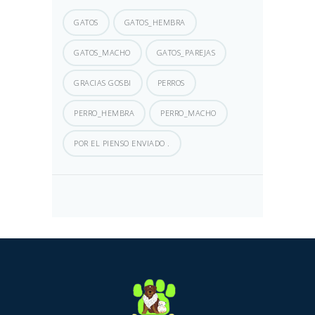
GATOS
GATOS_HEMBRA
GATOS_MACHO
GATOS_PAREJAS
GRACIAS GOSBI
PERROS
PERRO_HEMBRA
PERRO_MACHO
POR EL PIENSO ENVIADO .