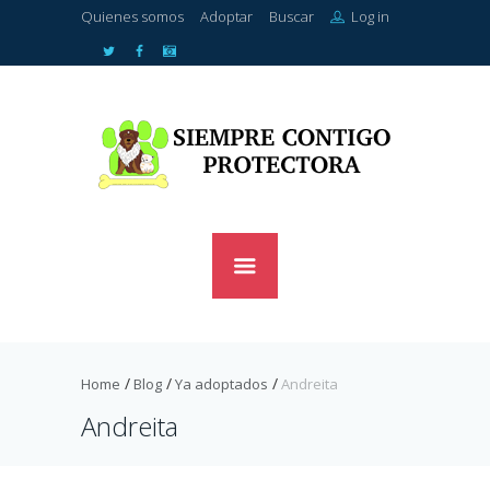
Quienes somos
Adoptar
Buscar
Log in
Home
Blog
Ya adoptados
Andreita
Andreita