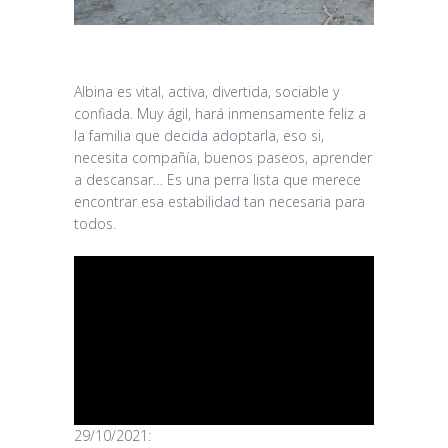
Albina es vital, activa, divertida, sociable y
confiada. Muy ágil, hará inmensamente feliz a
la familia que decida adoptarla, eso si,
necesita compañía, buenos paseos, aprender
a descansar… Es una perra lista que merece
encontrar esa estabilidad tan necesaria para
todos.
29/10/2021: