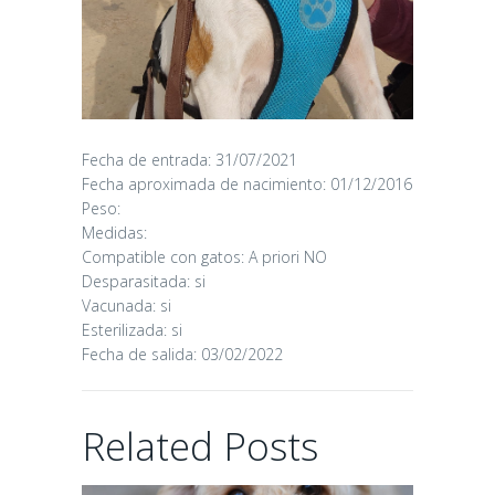
Fecha de entrada: 31/07/2021
CANDY
Fecha aproximada de nacimiento: 01/12/2016
Peso:
Medidas:
16/06/2026
Compatible con gatos: A priori NO
Desparasitada: si
Vacunada: si
Esterilizada: si
Fecha de salida: 03/02/2022
CHAIRMAN
Related Posts
02/06/2026