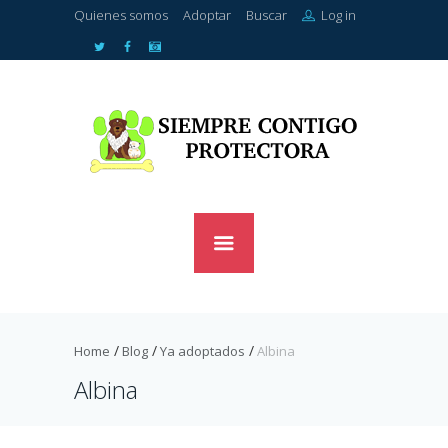
Quienes somos
Adoptar
Buscar
Log in
Home
Blog
Ya adoptados
Albina
Albina