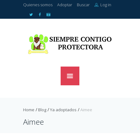
Quienes somos
Adoptar
Buscar
Log in
Home
Blog
Ya adoptados
Aimee
Aimee