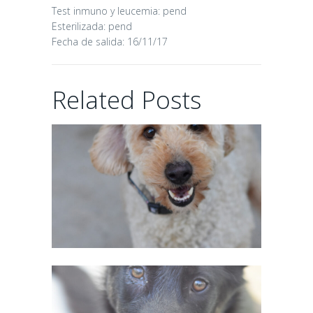
Test inmuno y leucemia: pend
Esterilizada: pend
Fecha de salida: 16/11/17
CHAIRMAN
Related Posts
02/06/2026