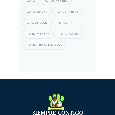
GATOS
GATOS_HEMBRA
GATOS_MACHO
GATOS_PAREJAS
GRACIAS GOSBI
PERROS
PERRO_HEMBRA
PERRO_MACHO
POR EL PIENSO ENVIADO .